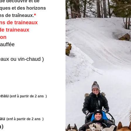
 de découvrir et de
ques et des horizons
*
s de traîneaux.
ns de traineaux
de traineaux
on
auffée
( eaux ou vin-chaud )
neau
(enf à partir de 2 ans )
eau
(enf à partir de 2 ans )
u)