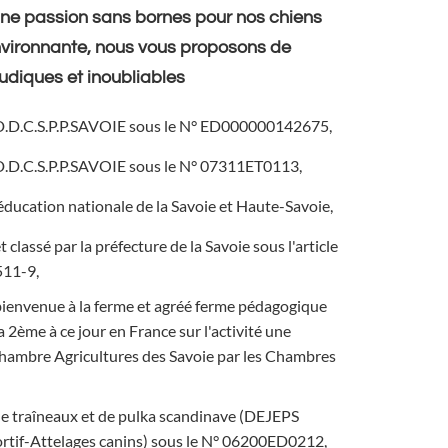
une passion sans bornes pour nos chiens
environnante, nous vous proposons de
udiques et inoubliables
D.D.C.S.P.P.SAVOIE sous le N° ED000000142675,
D.D.C.S.P.P.SAVOIE sous le N° 07311ET0113,
éducation nationale de la Savoie et Haute-Savoie,
 classé par la préfecture de la Savoie sous l'article
511-9,
bienvenue à la ferme et agréé ferme pédagogique
 2ème à ce jour en France sur l'activité une
hambre Agricultures des Savoie par les Chambres
de traîneaux et de pulka scandinave (DEJEPS
rtif-Attelages canins) sous le N° 06200ED0212,