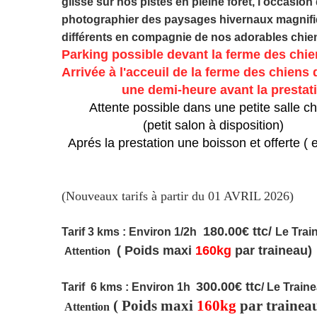
glisse sur nos pistes en pleine forêt, l'occasion
photographier des paysages hivernaux magnifi
différents en compagnie de nos adorables chien
Parking possible devant la ferme des chie
Arrivée à l'acceuil de la ferme des chiens 
une demi-heure avant la prestati
Attente possible dans une petite salle ch
(petit salon à disposition)
Aprés la prestation une boisson et offerte 
(Nouveaux tarifs à partir du 01 AVRIL 2026)
180.00€ ttc/
Tarif 3 kms :
Environ 1/2h
Le Trai
( Poids maxi
160kg
par traineau)
Attention
300.00€ ttc
Tarif 6 kms : Environ 1h
/ Le Train
( Poids maxi
160kg
par trainea
Attention