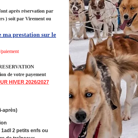
font après réservation par
s ) soit par Virement ou
e ma prestation sur le
x/paiement
RESERVATION
e payement
POUR HIVER 2026/2027
i-après)
ion
 1adl 2 petits enfs ou