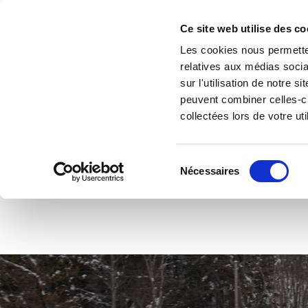
https://pay-pro.monetico.fr/ferme-des-chiens-de-traineaux/paiement
Accéder au contenu
Ce site web utilise des co
Les cookies nous permetten
relatives aux médias socia
sur l'utilisation de notre 
peuvent combiner celles-ci
collectées lors de votre uti
Sélection
Nécessaires
du
consentement